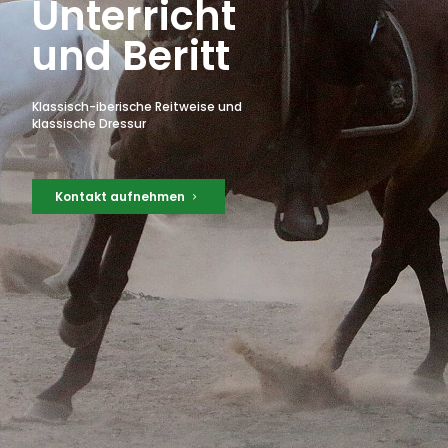
Unterricht
und Beritt
Klassisch-iberische Reitweise und
klassische Dressur
Kontakt aufnehmen